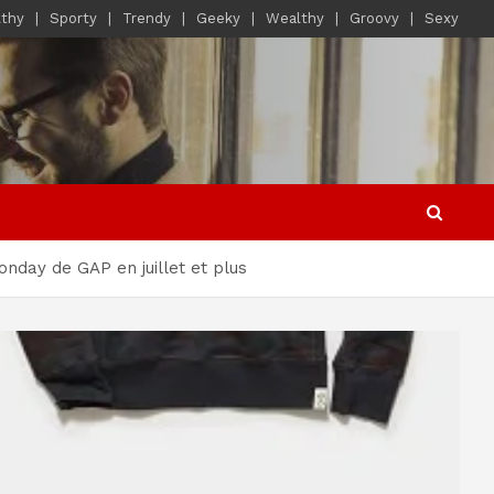
lthy
Sporty
Trendy
Geeky
Wealthy
Groovy
Sexy
nday de GAP en juillet et plus