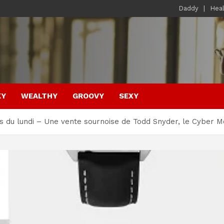
Daddy
Hea
KY
WEALTHY
GROOVY
SEXY
du lundi – Une vente sournoise de Todd Snyder, le Cyber ​​Mo