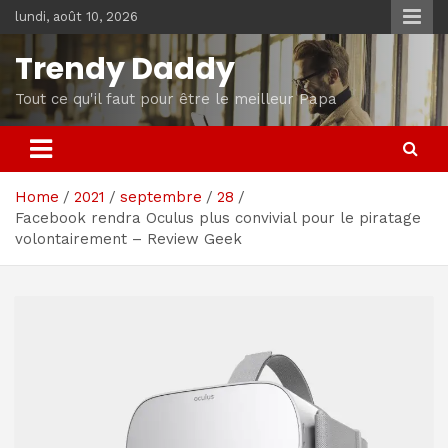
Skip
lundi, août 10, 2026
to
content
Trendy Daddy
Tout ce qu'il faut pour être le meilleur Papa
Home
2021
septembre
28
Facebook rendra Oculus plus convivial pour le piratage
volontairement – ​​Review Geek