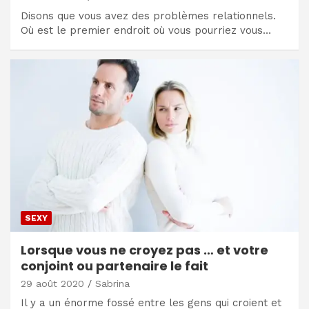
Disons que vous avez des problèmes relationnels.
Où est le premier endroit où vous pourriez vous…
SEXY
Lorsque vous ne croyez pas … et votre
conjoint ou partenaire le fait
29 août 2020
Sabrina
Il y a un énorme fossé entre les gens qui croient et