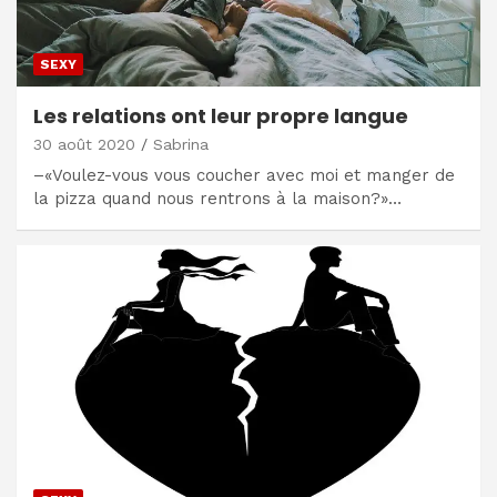
SEXY
Les relations ont leur propre langue
30 août 2020
Sabrina
–«Voulez-vous vous coucher avec moi et manger de
la pizza quand nous rentrons à la maison?»…