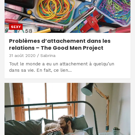
SEXY
Problèmes d’attachement dans les
relations – The Good Men Project
31 août 2020
Sabrina
Tout le monde a eu un attachement à quelqu’un
dans sa vie. En fait, ce lien…