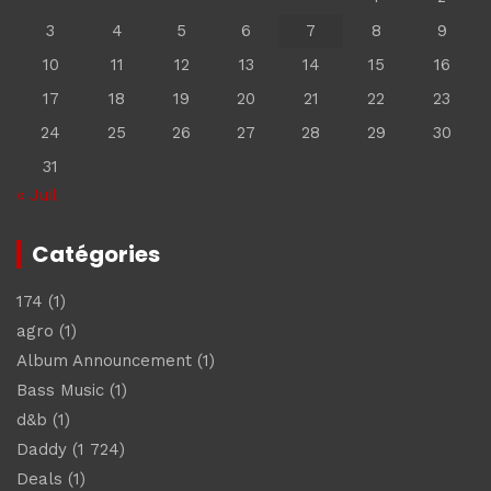
3
4
5
6
7
8
9
10
11
12
13
14
15
16
17
18
19
20
21
22
23
24
25
26
27
28
29
30
31
« Juil
Catégories
174
(1)
agro
(1)
Album Announcement
(1)
Bass Music
(1)
d&b
(1)
Daddy
(1 724)
Deals
(1)