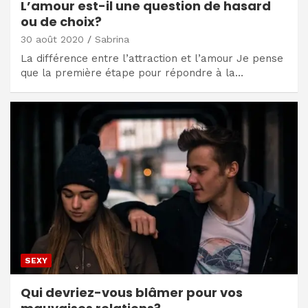
L’amour est-il une question de hasard
ou de choix?
30 août 2020
Sabrina
La différence entre l’attraction et l’amour Je pense
que la première étape pour répondre à la…
SEXY
Qui devriez-vous blâmer pour vos