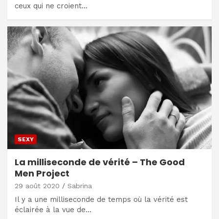
ceux qui ne croient…
SEXY
La milliseconde de vérité – The Good
Men Project
29 août 2020
Sabrina
Il y a une milliseconde de temps où la vérité est
éclairée à la vue de…