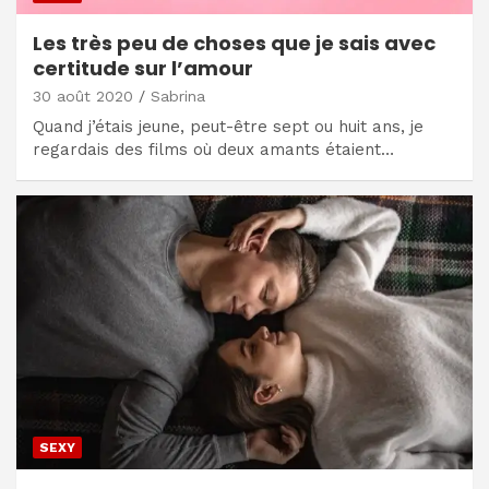
Les très peu de choses que je sais avec
certitude sur l’amour
30 août 2020
Sabrina
Quand j’étais jeune, peut-être sept ou huit ans, je
regardais des films où deux amants étaient…
SEXY