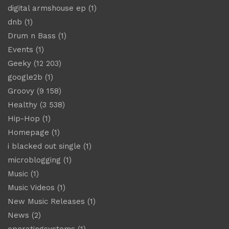
digital armshouse ep
(1)
dnb
(1)
Drum n Bass
(1)
Events
(1)
Geeky
(12 203)
google2b
(1)
Groovy
(9 158)
Healthy
(3 538)
Hip-Hop
(1)
Homepage
(1)
i blacked out single
(1)
microblogging
(1)
Music
(1)
Music Videos
(1)
New Music Releases
(1)
News
(2)
operatingsystems
(1)