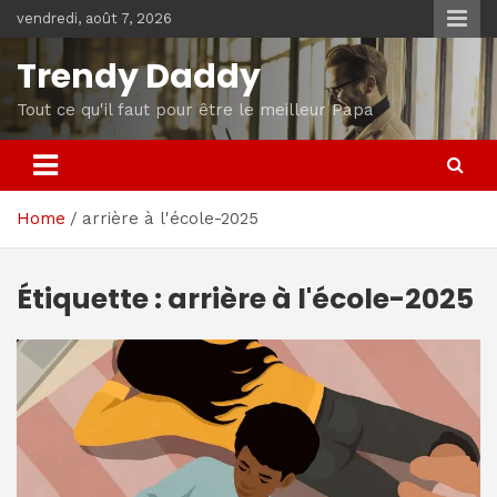
Skip
vendredi, août 7, 2026
to
content
Trendy Daddy
Tout ce qu'il faut pour être le meilleur Papa
Home
arrière à l'école-2025
Étiquette :
arrière à l'école-2025