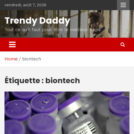
Skip
vendredi, août 7, 2026
to
content
Trendy Daddy
Tout ce qu'il faut pour être le meilleur Papa
Home
biontech
Étiquette :
biontech