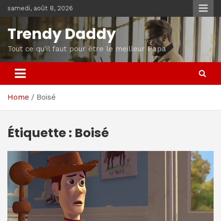
Skip
samedi, août 8, 2026
to
content
Trendy Daddy
Tout ce qu'il faut pour être le meilleur Papa
Home
Boisé
Étiquette :
Boisé