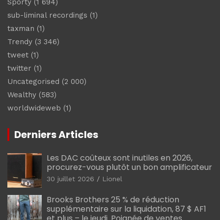
Sporty
(1 694)
sub-liminal recordings
(1)
taxman
(1)
Trendy
(3 346)
tweet
(1)
twitter
(1)
Uncategorised
(2 000)
Wealthy
(583)
worldwideweb
(1)
Derniers Articles
Les DAC coûteux sont inutiles en 2026,
procurez-vous plutôt un bon amplificateur
30 juillet 2026
Lionel
Brooks Brothers 25 % de réduction
supplémentaire sur la liquidation, 87 $ AF1
et plus – le jeudi. Poignée de ventes