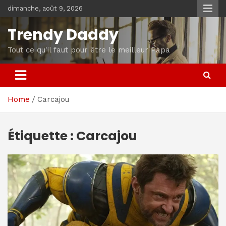
Skip
dimanche, août 9, 2026
to
content
Trendy Daddy
Tout ce qu'il faut pour être le meilleur Papa
Home
Carcajou
Étiquette :
Carcajou