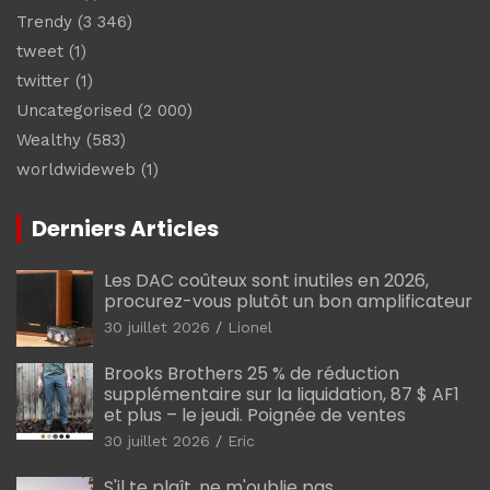
Trendy
(3 346)
tweet
(1)
twitter
(1)
Uncategorised
(2 000)
Wealthy
(583)
worldwideweb
(1)
Derniers Articles
Les DAC coûteux sont inutiles en 2026,
procurez-vous plutôt un bon amplificateur
30 juillet 2026
Lionel
Brooks Brothers 25 % de réduction
supplémentaire sur la liquidation, 87 $ AF1
et plus – le jeudi. Poignée de ventes
30 juillet 2026
Eric
S'il te plaît, ne m'oublie pas