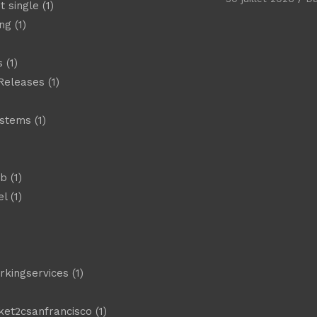
t single
(1)
ng
(1)
s
(1)
Releases
(1)
ystems
(1)
)
eb
(1)
el
(1)
)
rkingservices
(1)
ket2csanfrancisco
(1)