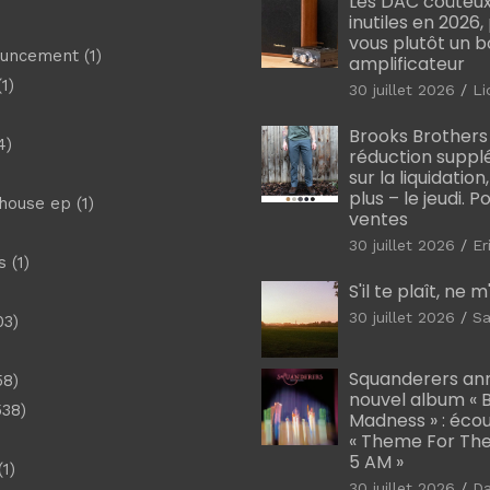
Les DAC coûteux
inutiles en 2026
vous plutôt un 
ouncement
(1)
amplificateur
1)
30 juillet 2026
Li
Brooks Brothers
4)
réduction suppl
sur la liquidation
plus – le jeudi. 
shouse ep
(1)
ventes
30 juillet 2026
Er
s
(1)
S'il te plaît, ne 
30 juillet 2026
Sa
03)
)
Squanderers an
58)
nouvel album « B
538)
Madness » : éco
« Theme For The
5 AM »
1)
30 juillet 2026
D