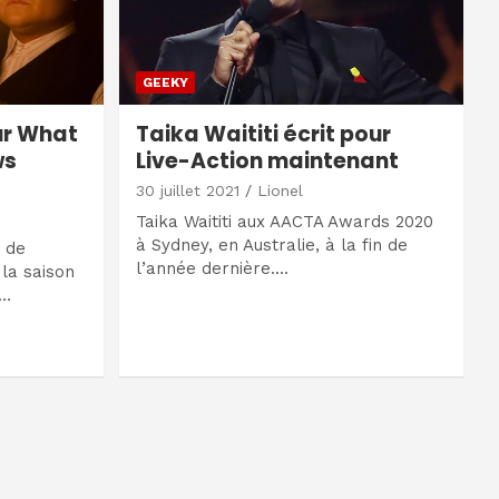
GEEKY
ur What
Taika Waititi écrit pour
ws
Live-Action maintenant
30 juillet 2021
Lionel
Taika Waititi aux AACTA Awards 2020
à Sydney, en Australie, à la fin de
e de
l’année dernière.…
 la saison
X…