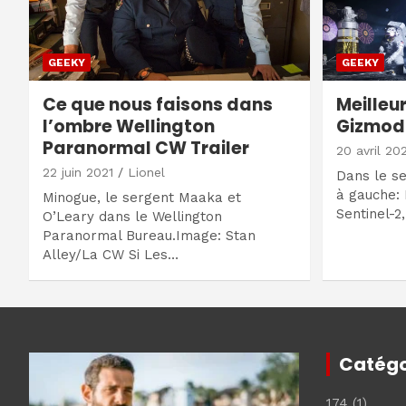
GEEKY
GEEKY
Ce que nous faisons dans
Meilleur
l’ombre Wellington
Gizmodo
Paranormal CW Trailer
20 avril 20
22 juin 2021
Lionel
Dans le se
à gauche:
Minogue, le sergent Maaka et
Sentinel-2
O’Leary dans le Wellington
Paranormal Bureau.Image: Stan
Alley/La CW Si Les…
Catégo
174
(1)