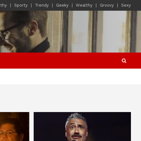
lthy
Sporty
Trendy
Geeky
Wealthy
Groovy
Sexy