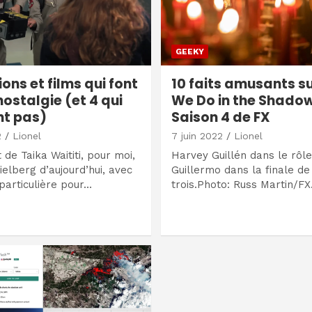
GEEKY
ons et films qui font
10 faits amusants s
nostalgie (et 4 qui
We Do in the Shado
nt pas)
Saison 4 de FX
2
Lionel
7 juin 2022
Lionel
 de Taika Waititi, pour moi,
Harvey Guillén dans le rôl
ielberg d’aujourd’hui, avec
Guillermo dans la finale de
particulière pour…
trois.Photo: Russ Martin/F