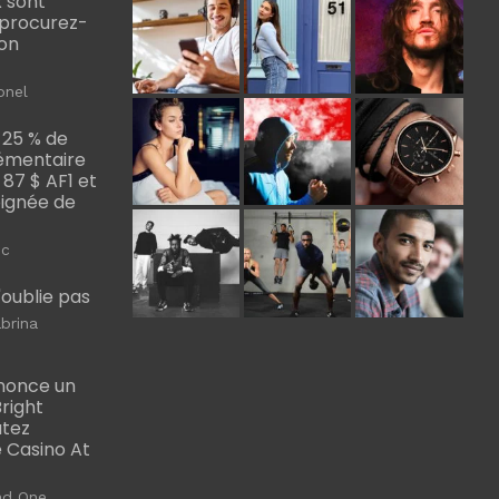
 sont
, procurez-
bon
onel
 25 % de
émentaire
, 87 $ AF1 et
Poignée de
ic
m'oublie pas
brina
nonce un
right
utez
 Casino At
ad One