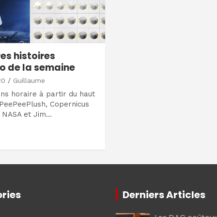
es histoires
 de la semaine
20
Guillaume
ns horaire à partir du haut
 PeePeePlush, Copernicus
, NASA et Jim…
ries
Derniers Articles