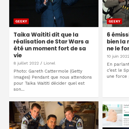
GEEKY
GEEKY
Taika Waititi dit que la
6 émissi
réalisation de Star Wars a
bien la 
été un moment fort de sa
ne le fo
vie
10 juin 202
8 juillet 2022
Lionel
En parlant
c’est le Sp
Photo: Gareth Cattermole (Getty
une force 
Images) Pendant que nous attendons
pour Taika Waititi décider quel est
son…