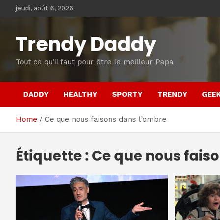
Skip
jeudi, août 6, 2026
to
content
Trendy Daddy
Tout ce qu'il faut pour être le meilleur Papa
DADDY
HEALTHY
SPORTY
TRENDY
GEE
Home
Ce que nous faisons dans l’ombre
Étiquette :
Ce que nous fais