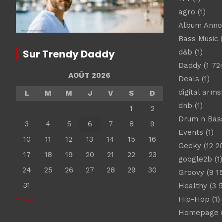
agro
(1)
Album Ann
Bass Music
(
Sur Trendy Daddy
d&b
(1)
Daddy
(1 72
AOÛT 2026
Deals
(1)
digital arm
L
M
M
J
V
S
D
dnb
(1)
1
2
Drum n Bas
3
4
5
6
7
8
9
Events
(1)
10
11
12
13
14
15
16
Geeky
(12 2
17
18
19
20
21
22
23
google2b
(1
24
25
26
27
28
29
30
Groovy
(9 1
31
Healthy
(3 
« Juil
Hip-Hop
(1)
Homepage
(