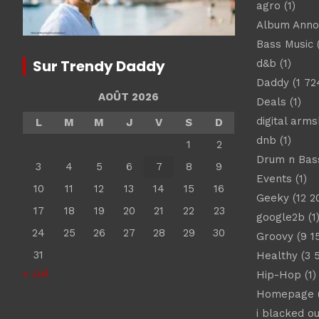
agro
(1)
Album Ann
Bass Music
(
Sur Trendy Daddy
d&b
(1)
Daddy
(1 72
AOÛT 2026
Deals
(1)
digital arm
L
M
M
J
V
S
D
dnb
(1)
1
2
Drum n Bas
3
4
5
6
7
8
9
Events
(1)
10
11
12
13
14
15
16
Geeky
(12 2
17
18
19
20
21
22
23
google2b
(1
24
25
26
27
28
29
30
Groovy
(9 1
31
Healthy
(3 
« Juil
Hip-Hop
(1)
Homepage
(
i blacked ou