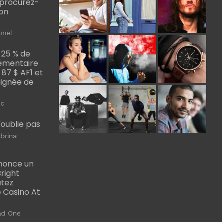
, procurez-
bon
onel
 25 % de
émentaire
, 87 $ AF1 et
Poignée de
ic
m'oublie pas
brina
nonce un
right
utez
 Casino At
ad One