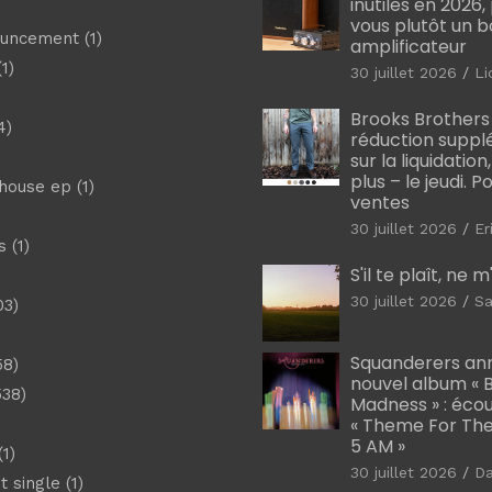
inutiles en 2026
vous plutôt un 
ouncement
(1)
amplificateur
1)
30 juillet 2026
Li
Brooks Brothers
4)
réduction suppl
sur la liquidation
plus – le jeudi. 
shouse ep
(1)
ventes
30 juillet 2026
Er
s
(1)
S'il te plaît, ne 
30 juillet 2026
Sa
03)
)
Squanderers an
58)
nouvel album « B
538)
Madness » : éco
« Theme For The
5 AM »
1)
30 juillet 2026
D
t single
(1)