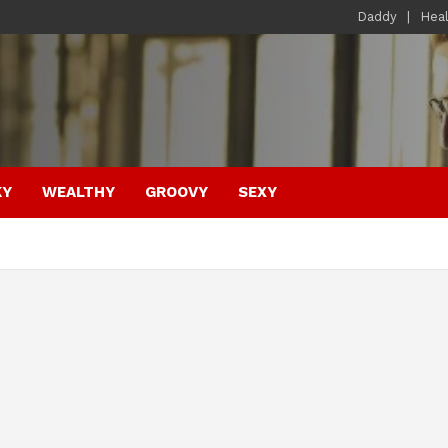
Daddy
Hea
KY
WEALTHY
GROOVY
SEXY