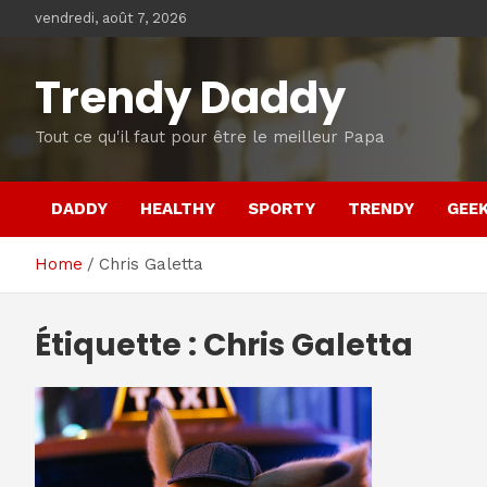
Skip
vendredi, août 7, 2026
to
content
Trendy Daddy
Tout ce qu'il faut pour être le meilleur Papa
DADDY
HEALTHY
SPORTY
TRENDY
GEE
Home
Chris Galetta
Étiquette :
Chris Galetta