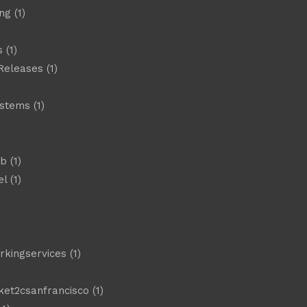
ng
(1)
s
(1)
Releases
(1)
ystems
(1)
)
eb
(1)
el
(1)
)
rkingservices
(1)
ket2csanfrancisco
(1)