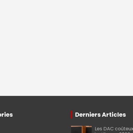
ries
Derniers Articles
Les DAC coûteux