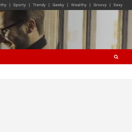
lthy
Sporty
Trendy
Geeky
Wealthy
Groovy
Sexy