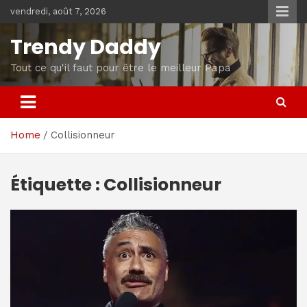
Skip
vendredi, août 7, 2026
to
content
Trendy Daddy
Tout ce qu'il faut pour être le meilleur Papa
Home
Collisionneur
Étiquette :
Collisionneur