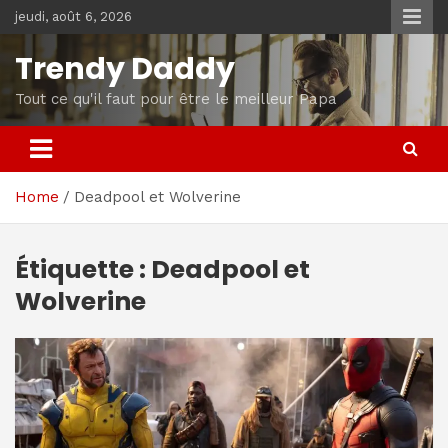
Skip
jeudi, août 6, 2026
to
content
Trendy Daddy
Tout ce qu'il faut pour être le meilleur Papa
Home
Deadpool et Wolverine
Étiquette :
Deadpool et
Wolverine