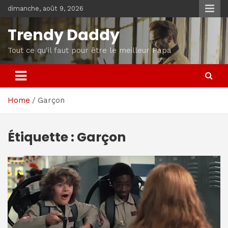
Skip
dimanche, août 9, 2026
to
content
Trendy Daddy
Tout ce qu'il faut pour être le meilleur Papa
Home
Garçon
Étiquette :
Garçon