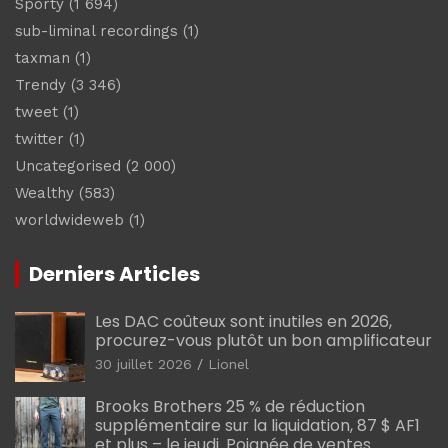
Sporty
(1 694)
sub-liminal recordings
(1)
taxman
(1)
Trendy
(3 346)
tweet
(1)
twitter
(1)
Uncategorised
(2 000)
Wealthy
(583)
worldwideweb
(1)
Derniers Articles
Les DAC coûteux sont inutiles en 2026,
procurez-vous plutôt un bon amplificateur
30 juillet 2026
Lionel
Brooks Brothers 25 % de réduction
supplémentaire sur la liquidation, 87 $ AF1
et plus – le jeudi. Poignée de ventes