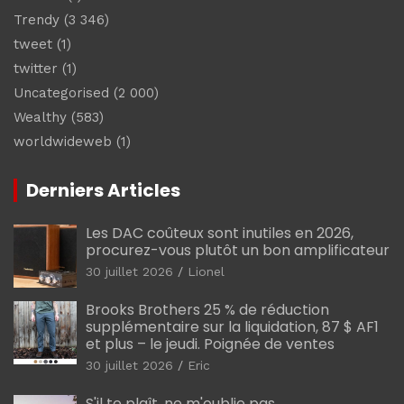
Trendy
(3 346)
tweet
(1)
twitter
(1)
Uncategorised
(2 000)
Wealthy
(583)
worldwideweb
(1)
Derniers Articles
Les DAC coûteux sont inutiles en 2026,
procurez-vous plutôt un bon amplificateur
30 juillet 2026
Lionel
Brooks Brothers 25 % de réduction
supplémentaire sur la liquidation, 87 $ AF1
et plus – le jeudi. Poignée de ventes
30 juillet 2026
Eric
S'il te plaît, ne m'oublie pas