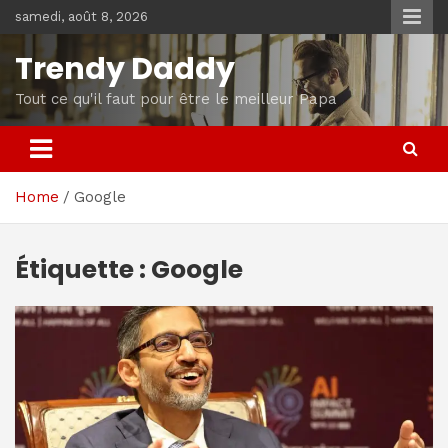
Skip
samedi, août 8, 2026
to
content
Trendy Daddy
Tout ce qu'il faut pour être le meilleur Papa
Home
Google
Étiquette :
Google