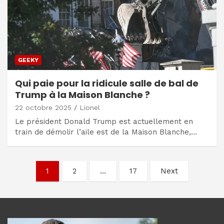
GEEKY
Qui paie pour la ridicule salle de bal de
Trump à la Maison Blanche ?
22 octobre 2025
Lionel
Le président Donald Trump est actuellement en
train de démolir l’aile est de la Maison Blanche,…
Navigation
1
2
…
17
Next
des
articles