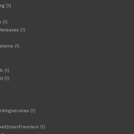
ng
(1)
s
(1)
Releases
(1)
ystems
(1)
)
eb
(1)
el
(1)
)
rkingservices
(1)
ket2csanfrancisco
(1)