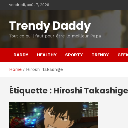
Skip
vendredi, août 7, 2026
to
content
Trendy Daddy
Tout ce qu'il faut pour être le meilleur Papa
DADDY
HEALTHY
SPORTY
TRENDY
GEE
Home
Hiroshi Takashige
Étiquette :
Hiroshi Takashig