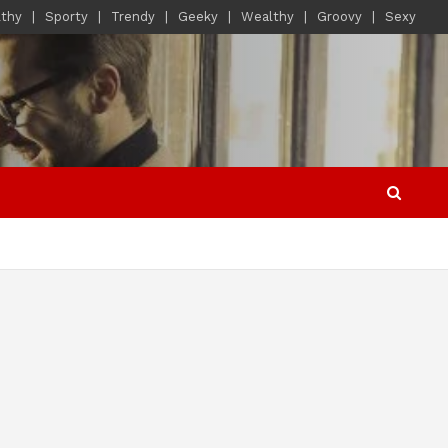
lthy
Sporty
Trendy
Geeky
Wealthy
Groovy
Sexy