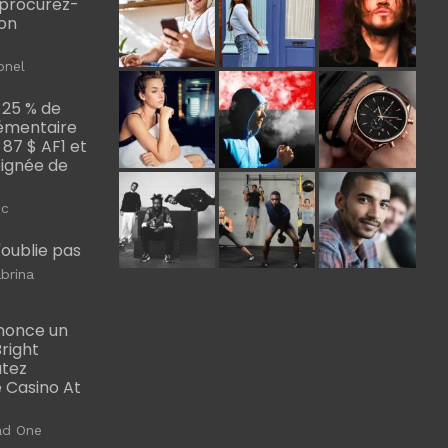
, procurez-
bon
onel
 25 % de
émentaire
, 87 $ AF1 et
Poignée de
ic
m'oublie pas
brina
nonce un
right
utez
 Casino At
ad One