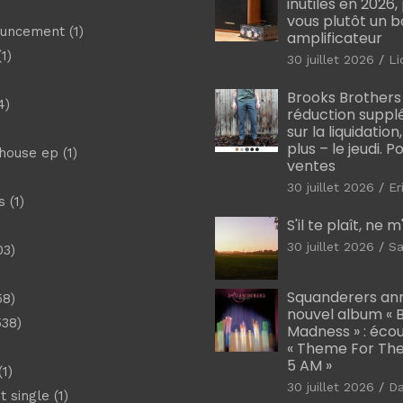
inutiles en 2026
vous plutôt un 
ouncement
(1)
amplificateur
1)
30 juillet 2026
Li
Brooks Brothers
4)
réduction suppl
sur la liquidation
plus – le jeudi. 
shouse ep
(1)
ventes
30 juillet 2026
Er
s
(1)
S'il te plaît, ne 
30 juillet 2026
Sa
03)
)
Squanderers an
58)
nouvel album « B
538)
Madness » : éco
« Theme For The
5 AM »
1)
30 juillet 2026
D
t single
(1)