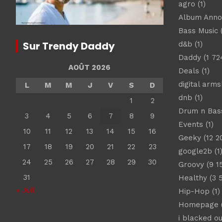
agro
(1)
Album Ann
Bass Music
(
Sur Trendy Daddy
d&b
(1)
Daddy
(1 72
AOÛT 2026
Deals
(1)
digital arm
L
M
M
J
V
S
D
dnb
(1)
1
2
Drum n Bas
3
4
5
6
7
8
9
Events
(1)
10
11
12
13
14
15
16
Geeky
(12 2
17
18
19
20
21
22
23
google2b
(1
24
25
26
27
28
29
30
Groovy
(9 1
31
Healthy
(3 
« Juil
Hip-Hop
(1)
Homepage
(
i blacked ou