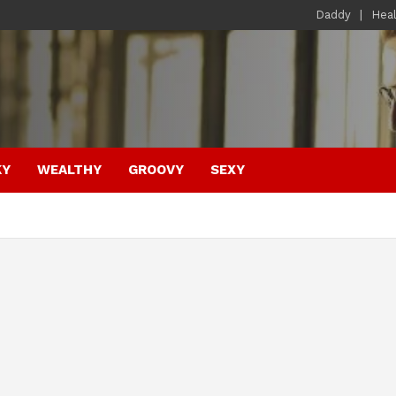
Daddy
Hea
KY
WEALTHY
GROOVY
SEXY
e