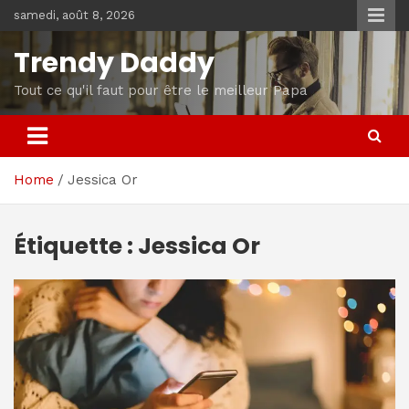
Skip
samedi, août 8, 2026
to
content
Trendy Daddy
Tout ce qu'il faut pour être le meilleur Papa
Home
Jessica Or
Étiquette :
Jessica Or