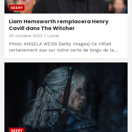
GEEKY
Liam Hemsworth remplacera Henry
Cavill dans The Witcher
30 octobre 2022
Lionel
Photo: ANGELA WEISS (Getty Images) Ce n’était
certainement pas sur notre carte de bingo de la…
GEEKY