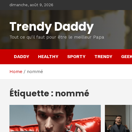
Skip
dimanche, août 9, 2026
to
content
Trendy Daddy
Tout ce qu'il faut pour être le meilleur Papa
DADDY
HEALTHY
SPORTY
TRENDY
GEE
Home
nommé
Étiquette :
nommé