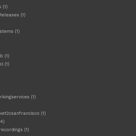
s
(1)
Releases
(1)
ystems
(1)
)
eb
(1)
el
(1)
)
rkingservices
(1)
ket2csanfrancisco
(1)
4)
 recordings
(1)