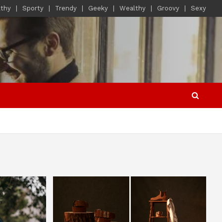
lthy
Sporty
Trendy
Geeky
Wealthy
Groovy
Sexy