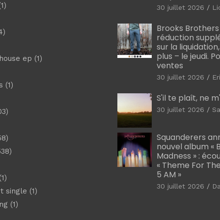
1)
30 juillet 2026
Li
Brooks Brothers
4)
réduction suppl
sur la liquidation
plus – le jeudi. 
shouse ep
(1)
ventes
30 juillet 2026
Er
s
(1)
S'il te plaît, ne 
30 juillet 2026
Sa
03)
)
Squanderers an
58)
nouvel album « B
538)
Madness » : éco
« Theme For The
5 AM »
1)
30 juillet 2026
D
t single
(1)
ng
(1)