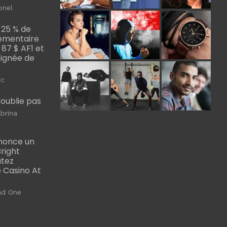
onel
 25 % de
émentaire
, 87 $ AF1 et
Poignée de
ic
m'oublie pas
brina
nonce un
right
utez
 Casino At
ad One