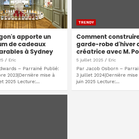
TRENDY
gon's apporte un
Comment construire
um de cadeaux
garde-robe d'hiver 
arables à Sydney
créatrice avec M. Po
25
Eric
5 juillet 2025
Eric
dwards – Parrainé Publié:
Par Jacob Osborn – Parrai
re 2023|Dernière mise à
3 juillet 2024|Dernière mise 
llet 2025 Lecture:…
juin 2025 Lecture:…