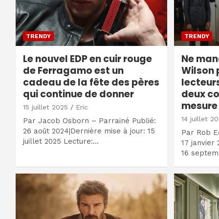
TRENDY
TRENDY
Le nouvel EDP en cuir rouge
Ne manq
de Ferragamo est un
Wilson 
cadeau de la fête des pères
lecteur
qui continue de donner
deux co
mesure 
15 juillet 2025
Eric
14 juillet 2
Par Jacob Osborn – Parrainé Publié:
26 août 2024|Dernière mise à jour: 15
Par Rob E
juillet 2025 Lecture:…
17 janvier
16 septem