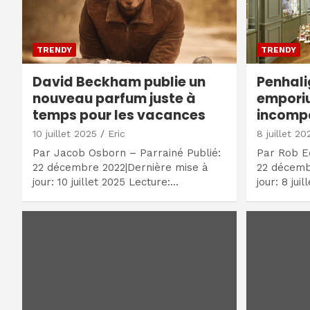
TRENDY
TRENDY
David Beckham publie un
Penhali
nouveau parfum juste à
empori
temps pour les vacances
incomp
10 juillet 2025
Eric
8 juillet 20
Par Jacob Osborn – Parrainé Publié:
Par Rob E
22 décembre 2022|Dernière mise à
22 décemb
jour: 10 juillet 2025 Lecture:…
jour: 8 jui