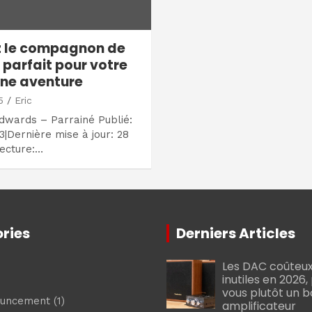
z le compagnon de
parfait pour votre
ne aventure
5
Eric
dwards – Parrainé Publié:
3|Dernière mise à jour: 28
Lecture:…
ries
Derniers Articles
Les DAC coûteux
inutiles en 2026
vous plutôt un 
ouncement
(1)
amplificateur