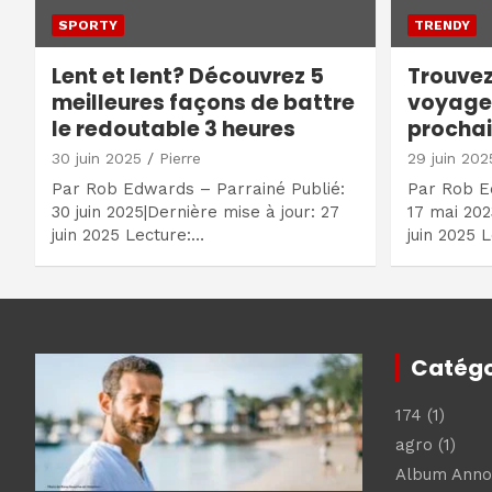
SPORTY
TRENDY
Lent et lent? Découvrez 5
Trouve
meilleures façons de battre
voyage 
le redoutable 3 heures
prochai
30 juin 2025
Pierre
29 juin 202
Par Rob Edwards – Parrainé Publié:
Par Rob E
30 juin 2025|Dernière mise à jour: 27
17 mai 202
juin 2025 Lecture:…
juin 2025 
Catégo
174
(1)
agro
(1)
Album Ann