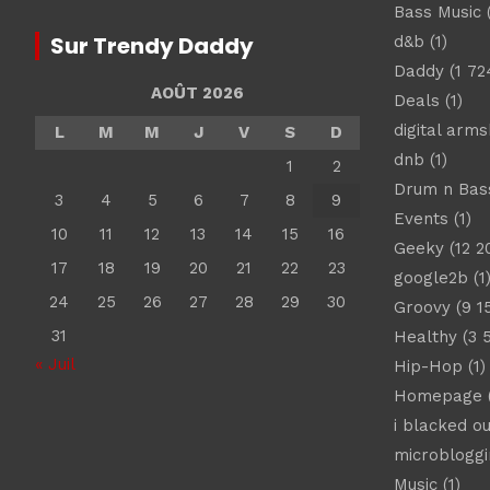
Bass Music
(
Sur Trendy Daddy
d&b
(1)
Daddy
(1 72
AOÛT 2026
Deals
(1)
digital arm
L
M
M
J
V
S
D
dnb
(1)
1
2
Drum n Bas
3
4
5
6
7
8
9
Events
(1)
10
11
12
13
14
15
16
Geeky
(12 2
17
18
19
20
21
22
23
google2b
(1
24
25
26
27
28
29
30
Groovy
(9 1
31
Healthy
(3 
« Juil
Hip-Hop
(1)
Homepage
(
i blacked ou
microbloggi
Music
(1)