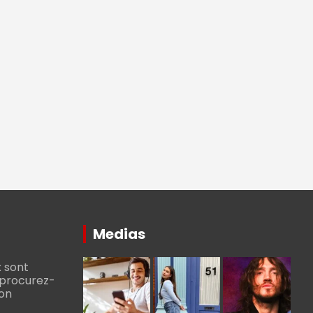
Medias
 sont
, procurez-
bon