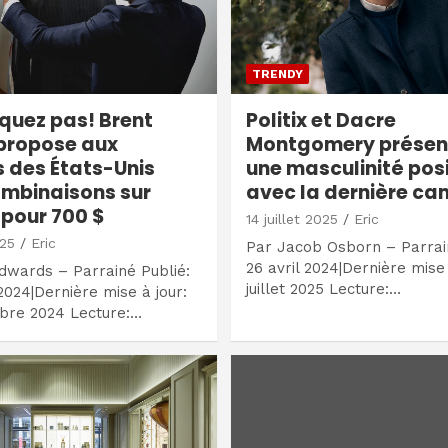
TRENDY
uez pas! Brent
Politix et Dacre
propose aux
Montgomery présen
s des États-Unis
une masculinité posi
mbinaisons sur
avec la dernière c
pour 700 $
14 juillet 2025
Eric
025
Eric
Par Jacob Osborn – Parrai
26 avril 2024|Dernière mise 
dwards – Parrainé Publié:
juillet 2025 Lecture:…
 2024|Dernière mise à jour:
bre 2024 Lecture:…