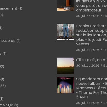
inutiles en 2026
vous plutôt un 
ouncement
(1)
amplificateur
1)
30 juillet 2026
Li
Brooks Brothers
4)
réduction suppl
sur la liquidation
plus – le jeudi. 
shouse ep
(1)
ventes
30 juillet 2026
Er
s
(1)
S'il te plaît, ne 
30 juillet 2026
Sa
03)
)
Squanderers an
58)
nouvel album « B
538)
Madness » : éco
« Theme For The
5 AM »
1)
30 juillet 2026
D
t single
(1)