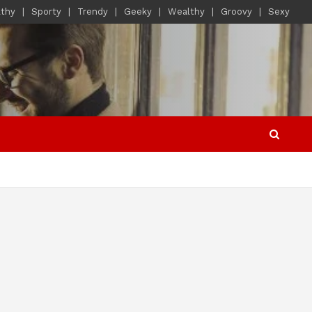
lthy
Sporty
Trendy
Geeky
Wealthy
Groovy
Sexy