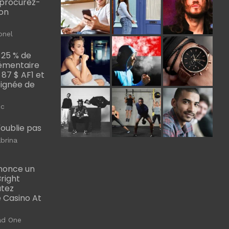
, procurez-
bon
onel
 25 % de
émentaire
, 87 $ AF1 et
Poignée de
ic
m'oublie pas
brina
nonce un
right
utez
 Casino At
ad One