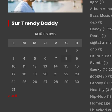
agro
(1)
Album Ann
Bass Music
(
Sur Trendy Daddy
d&b
(1)
Daddy
(1 72
AOÛT 2026
Deals
(1)
digital arm
L
M
M
J
V
S
D
dnb
(1)
1
2
Drum n Bas
3
4
5
6
7
8
9
Events
(1)
10
11
12
13
14
15
16
Geeky
(12 2
17
18
19
20
21
22
23
google2b
(1
24
25
26
27
28
29
30
Groovy
(9 1
31
Healthy
(3 
« Juil
Hip-Hop
(1)
Homepage
(
i blacked ou