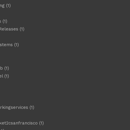
ng
(1)
s
(1)
Releases
(1)
ystems
(1)
)
eb
(1)
el
(1)
)
rkingservices
(1)
ket2csanfrancisco
(1)