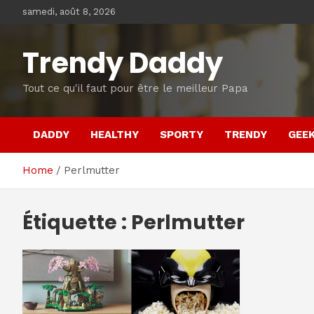
Skip
samedi, août 8, 2026
to
content
Trendy Daddy
Tout ce qu'il faut pour être le meilleur Papa
DADDY
HEALTHY
SPORTY
TRENDY
GEE
Home
Perlmutter
Étiquette :
Perlmutter