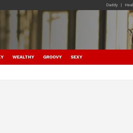
Daddy
Hea
KY
WEALTHY
GROOVY
SEXY