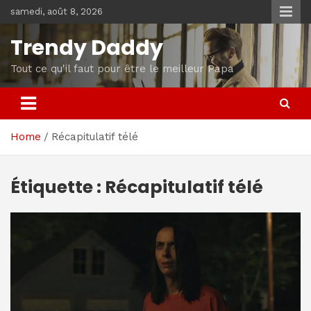
Skip
samedi, août 8, 2026
to
content
Trendy Daddy
Tout ce qu'il faut pour être le meilleur Papa
Home
Récapitulatif télé
Étiquette :
Récapitulatif télé