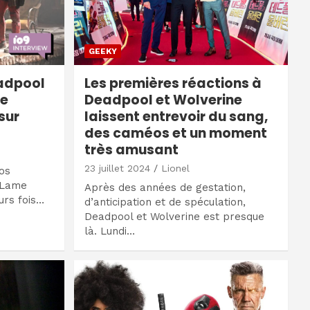
GEEKY
eadpool
Les premières réactions à
ue
Deadpool et Wolverine
sur
laissent entrevoir du sang,
des caméos et un moment
très amusant
23 juillet 2024
Lionel
ios
t Lame
Après des années de gestation,
urs fois…
d’anticipation et de spéculation,
Deadpool et Wolverine est presque
là. Lundi…