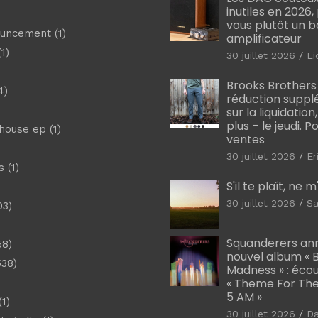
inutiles en 2026
vous plutôt un 
ouncement
(1)
amplificateur
1)
30 juillet 2026
Li
Brooks Brothers
4)
réduction suppl
sur la liquidation
plus – le jeudi. 
shouse ep
(1)
ventes
30 juillet 2026
Er
s
(1)
S'il te plaît, ne 
30 juillet 2026
Sa
03)
)
Squanderers an
58)
nouvel album « B
538)
Madness » : éco
« Theme For The
5 AM »
1)
30 juillet 2026
D