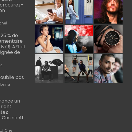
, procurez-
bon
onel
 25 % de
émentaire
, 87 $ AF1 et
Poignée de
ic
m'oublie pas
brina
nonce un
right
utez
 Casino At
ad One