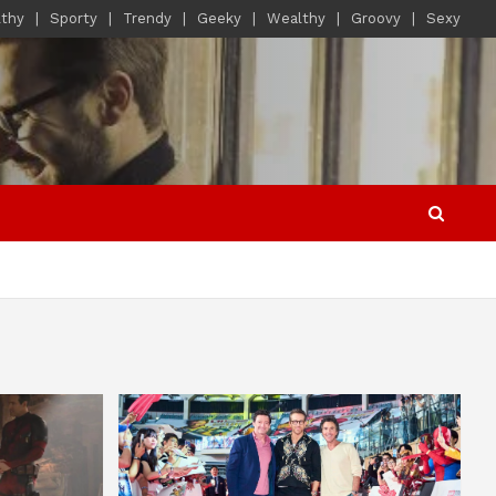
lthy
Sporty
Trendy
Geeky
Wealthy
Groovy
Sexy