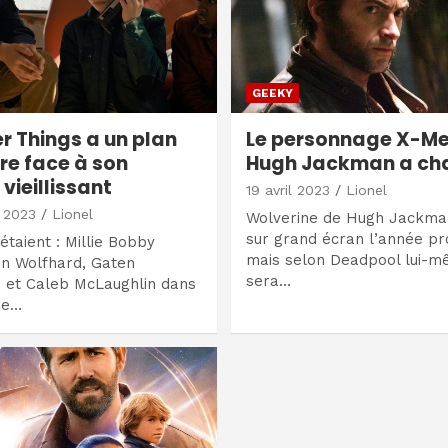
GEEKY
r Things a un plan
Le personnage X-Me
ire face à son
Hugh Jackman a ch
vieillissant
19 avril 2023
Lionel
 2023
Lionel
Wolverine de Hugh Jackman
sur grand écran l’année pr
 étaient : Millie Bobby
mais selon Deadpool lui-
nn Wolfhard, Gaten
sera…
 et Caleb McLaughlin dans
re…