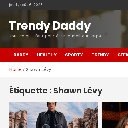
Skip
jeudi, août 6, 2026
to
content
Trendy Daddy
Tout ce qu'il faut pour être le meilleur Papa
DADDY
HEALTHY
SPORTY
TRENDY
GEE
Home
Shawn Lévy
Étiquette :
Shawn Lévy