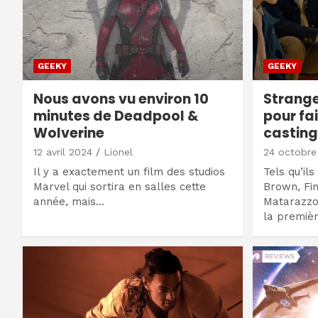
GEEKY
GEEKY
Nous avons vu environ 10
Strange
minutes de Deadpool &
pour fa
Wolverine
casting 
12 avril 2024
Lionel
24 octobre
Il y a exactement un film des studios
Tels qu’ils
Marvel qui sortira en salles cette
Brown, Fi
année, mais…
Matarazzo
la premiè