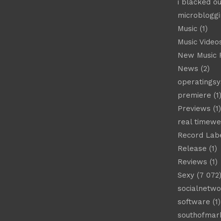
i blacked ou
microbloggi
Music
(1)
Music Video
New Music 
News
(2)
operatings
premiere
(1
Previews
(1)
real timew
Record Lab
Release
(1)
Reviews
(1)
Sexy
(7 072
socialnetwo
software
(1)
southofmar