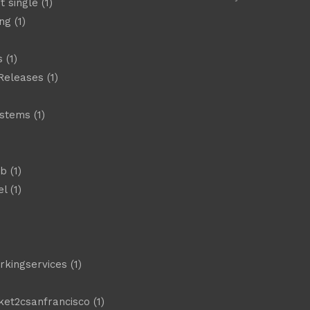
t single
(1)
ng
(1)
s
(1)
Releases
(1)
ystems
(1)
)
eb
(1)
el
(1)
)
rkingservices
(1)
ket2csanfrancisco
(1)