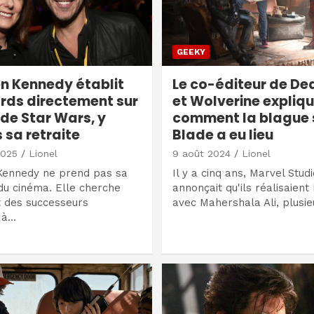
GEEKY
n Kennedy établit
Le co-éditeur de D
ords directement sur
et Wolverine expliq
 de Star Wars, y
comment la blague 
 sa retraite
Blade a eu lieu
2025
Lionel
9 août 2024
Lionel
Kennedy ne prend pas sa
Il y a cinq ans, Marvel Stud
du cinéma. Elle cherche
annonçait qu'ils réalisaien
 des successeurs
avec Mahershala Ali, plusie
 à…