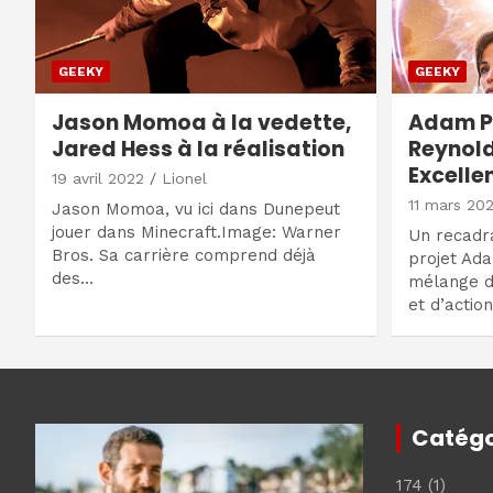
GEEKY
GEEKY
Jason Momoa à la vedette,
Adam P
Jared Hess à la réalisation
Reynold
Excelle
19 avril 2022
Lionel
11 mars 20
Jason Momoa, vu ici dans Dunepeut
jouer dans Minecraft.Image: Warner
Un recadra
Bros. Sa carrière comprend déjà
projet Ada
des…
mélange d
et d’actio
Catégo
174
(1)