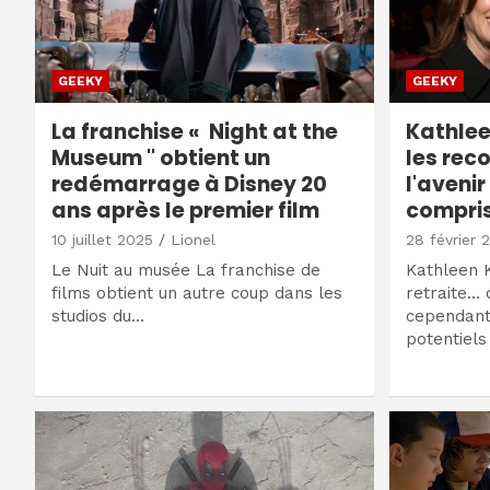
GEEKY
GEEKY
La franchise « Night at the
Kathlee
Museum '' obtient un
les rec
redémarrage à Disney 20
l'avenir
ans après le premier film
compris
10 juillet 2025
Lionel
28 février 
Le Nuit au musée La franchise de
Kathleen 
films obtient un autre coup dans les
retraite… 
studios du…
cependant
potentiels