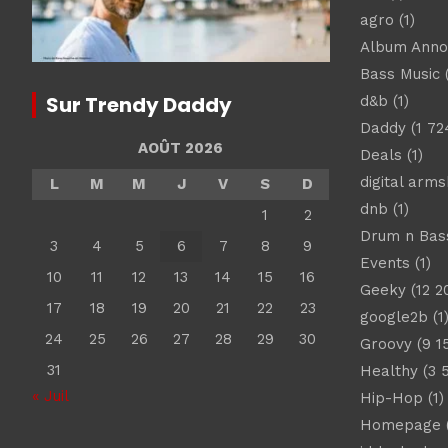
agro
(1)
Album Ann
Bass Music
(
Sur Trendy Daddy
d&b
(1)
Daddy
(1 72
AOÛT 2026
Deals
(1)
digital arm
L
M
M
J
V
S
D
dnb
(1)
1
2
Drum n Bas
3
4
5
6
7
8
9
Events
(1)
10
11
12
13
14
15
16
Geeky
(12 2
17
18
19
20
21
22
23
google2b
(1
24
25
26
27
28
29
30
Groovy
(9 1
31
Healthy
(3 
« Juil
Hip-Hop
(1)
Homepage
(