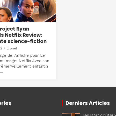
roject Ryan
s Netflix Review:
nte science-fiction
22
Lionel
ge de l’affiche pour Le
m.Image: Netflix Avec son
’émerveillement enfantin
n…
ries
Derniers Articles
Les DAC coûteux