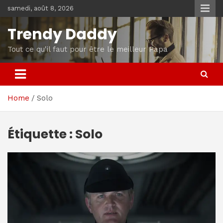
Skip
samedi, août 8, 2026
to
content
Trendy Daddy
Tout ce qu'il faut pour être le meilleur Papa
Home
Solo
Étiquette :
Solo