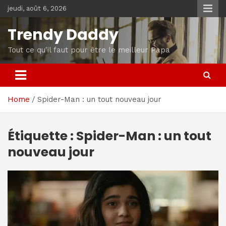
Skip
jeudi, août 6, 2026
to
content
Trendy Daddy
Tout ce qu'il faut pour être le meilleur Papa
Home
Spider-Man : un tout nouveau jour
Étiquette :
Spider-Man : un tout
nouveau jour