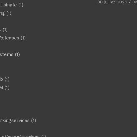
30 juillet 2026
D
t single
(1)
ng
(1)
s
(1)
Releases
(1)
ystems
(1)
)
eb
(1)
el
(1)
)
rkingservices
(1)
ket2csanfrancisco
(1)