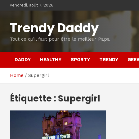
Skip
vendredi, août 7, 2026
to
content
Trendy Daddy
Tout ce qu'il faut pour être le meilleur Papa
DADDY
HEALTHY
SPORTY
TRENDY
GEE
Home
Supergirl
Étiquette :
Supergirl