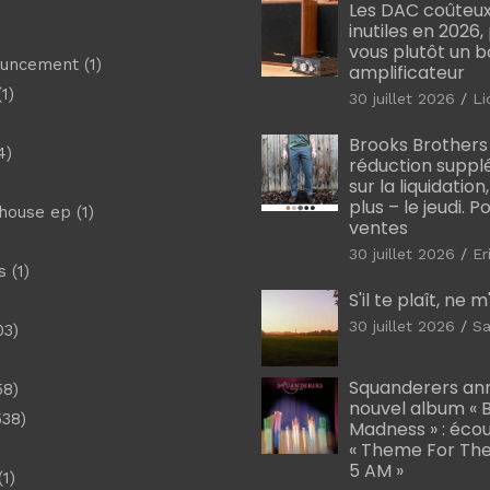
Les DAC coûteux
inutiles en 2026
vous plutôt un 
ouncement
(1)
amplificateur
1)
30 juillet 2026
Li
Brooks Brothers
4)
réduction suppl
sur la liquidation
plus – le jeudi. 
shouse ep
(1)
ventes
30 juillet 2026
Er
s
(1)
S'il te plaît, ne 
30 juillet 2026
Sa
03)
)
Squanderers an
58)
nouvel album « B
538)
Madness » : éco
« Theme For The
5 AM »
1)