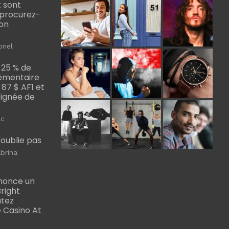
 sont
, procurez-
bon
onel
 25 % de
émentaire
, 87 $ AF1 et
Poignée de
ic
m'oublie pas
brina
nonce un
right
utez
 Casino At