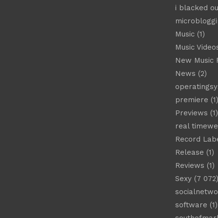
i blacked ou
microbloggi
Music
(1)
Music Video
New Music 
News
(2)
operatings
premiere
(1
Previews
(1)
real timew
Record Lab
Release
(1)
Reviews
(1)
Sexy
(7 072
socialnetwo
software
(1)
southofmar