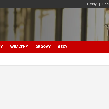
Daddy
Hea
KY
WEALTHY
GROOVY
SEXY