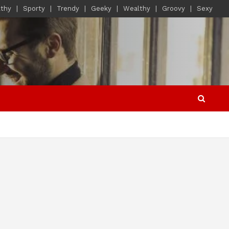
lthy
Sporty
Trendy
Geeky
Wealthy
Groovy
Sexy