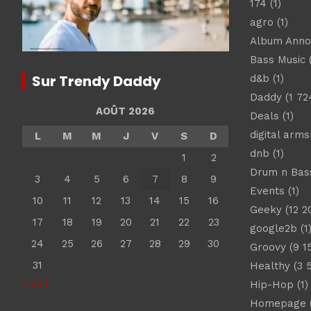
174
(1)
agro
(1)
Album Ann
Bass Music
(
Sur Trendy Daddy
d&b
(1)
Daddy
(1 72
AOÛT 2026
Deals
(1)
digital arm
L
M
M
J
V
S
D
dnb
(1)
1
2
Drum n Bas
3
4
5
6
7
8
9
Events
(1)
10
11
12
13
14
15
16
Geeky
(12 2
17
18
19
20
21
22
23
google2b
(1
24
25
26
27
28
29
30
Groovy
(9 1
31
Healthy
(3 
« Juil
Hip-Hop
(1)
Homepage
(