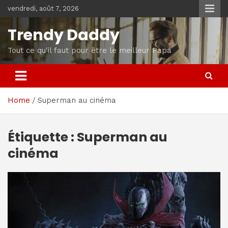
Skip
vendredi, août 7, 2026
to
content
Trendy Daddy
Tout ce qu'il faut pour être le meilleur Papa
Home
Superman au cinéma
Étiquette :
Superman au
cinéma