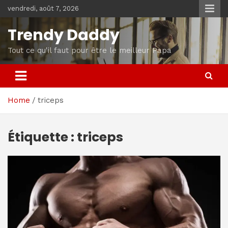
Skip
vendredi, août 7, 2026
to
content
Trendy Daddy
Tout ce qu'il faut pour être le meilleur Papa
Home
triceps
Étiquette :
triceps