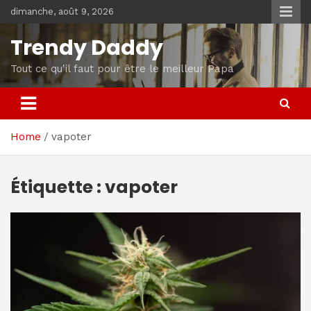
Skip
dimanche, août 9, 2026
to
content
Trendy Daddy
Tout ce qu'il faut pour être le meilleur Papa
Home
vapoter
Étiquette :
vapoter