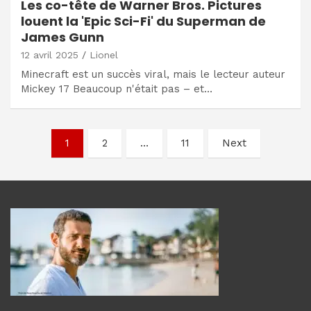
Les co-tête de Warner Bros. Pictures
louent la 'Epic Sci-Fi' du Superman de
James Gunn
12 avril 2025
Lionel
Minecraft est un succès viral, mais le lecteur auteur
Mickey 17 Beaucoup n'était pas – et…
Navigation
1
2
…
11
Next
des
articles