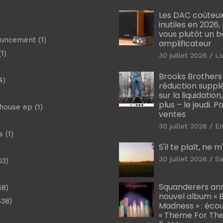
Les DAC coûteux
inutiles en 2026
vous plutôt un 
ouncement
(1)
amplificateur
1)
30 juillet 2026
Li
Brooks Brothers
4)
réduction suppl
sur la liquidation
plus – le jeudi. 
shouse ep
(1)
ventes
30 juillet 2026
Er
s
(1)
S'il te plaît, ne 
30 juillet 2026
Sa
03)
)
Squanderers an
58)
nouvel album « B
538)
Madness » : éco
« Theme For The