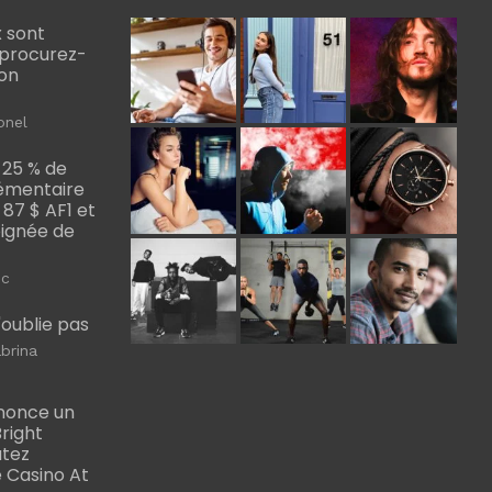
 sont
, procurez-
bon
onel
 25 % de
émentaire
, 87 $ AF1 et
Poignée de
ic
m'oublie pas
brina
nonce un
right
utez
 Casino At