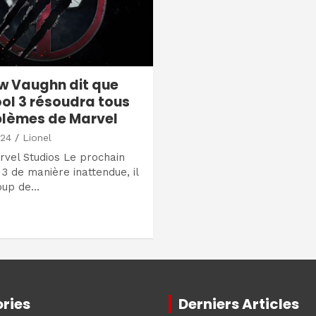
w Vaughn dit que
l 3 résoudra tous
blèmes de Marvel
024
Lionel
vel Studios Le prochain
3 de manière inattendue, il
oup de…
ries
Derniers Articles