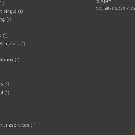
5 AM »
1)
30 juillet 2026
D
t single
(1)
ng
(1)
s
(1)
Releases
(1)
ystems
(1)
)
eb
(1)
el
(1)
)
rkingservices
(1)