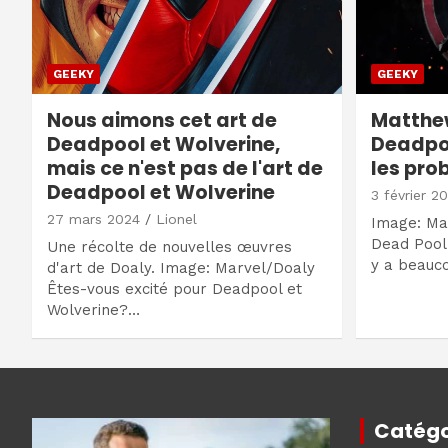
GEEKY
GEEKY
Nous aimons cet art de
Matthe
Deadpool et Wolverine,
Deadpoo
mais ce n'est pas de l'art de
les pro
Deadpool et Wolverine
3 février 2
27 mars 2024
Lionel
Image: Mar
Dead Pool 
Une récolte de nouvelles œuvres
y a beauc
d'art de Doaly. Image: Marvel/Doaly
Êtes-vous excité pour Deadpool et
Wolverine?…
Catégo