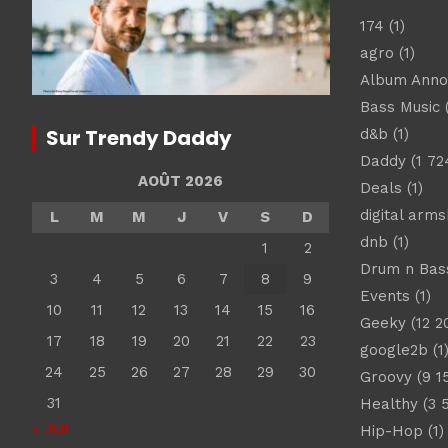
174
(1)
agro
(1)
Album Ann
Bass Music
(
Sur Trendy Daddy
d&b
(1)
Daddy
(1 72
AOÛT 2026
Deals
(1)
digital arm
L
M
M
J
V
S
D
dnb
(1)
1
2
Drum n Bas
3
4
5
6
7
8
9
Events
(1)
10
11
12
13
14
15
16
Geeky
(12 2
17
18
19
20
21
22
23
google2b
(1
24
25
26
27
28
29
30
Groovy
(9 1
31
Healthy
(3 
« Juil
Hip-Hop
(1)