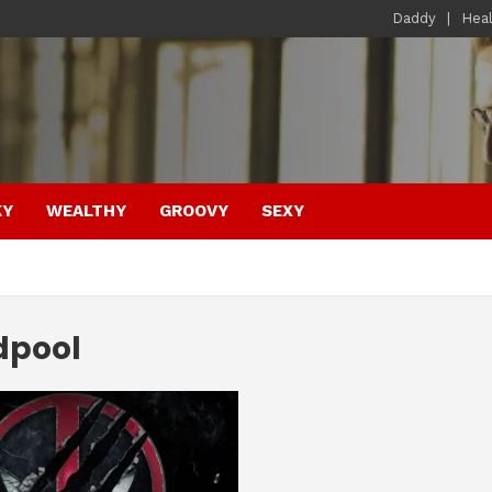
Daddy
Hea
KY
WEALTHY
GROOVY
SEXY
dpool