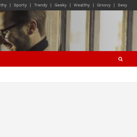
lthy
Sporty
Trendy
Geeky
Wealthy
Groovy
Sexy