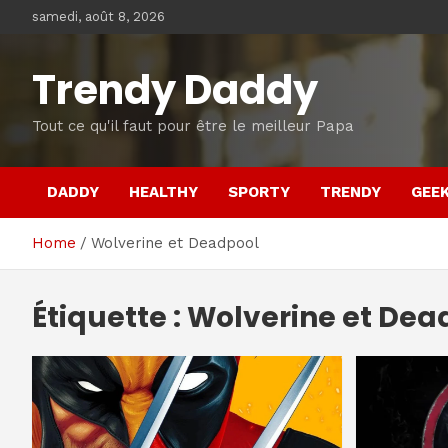
Skip
samedi, août 8, 2026
to
content
Trendy Daddy
Tout ce qu'il faut pour être le meilleur Papa
DADDY
HEALTHY
SPORTY
TRENDY
GEE
Home
Wolverine et Deadpool
Étiquette :
Wolverine et Dea