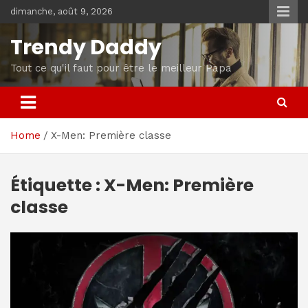
Skip
dimanche, août 9, 2026
to
content
Trendy Daddy
Tout ce qu'il faut pour être le meilleur Papa
Home
X-Men: Première classe
Étiquette :
X-Men: Première
classe