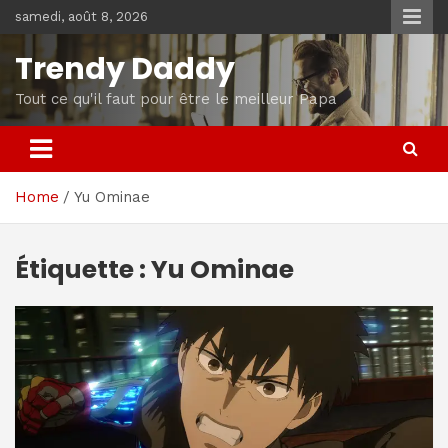
Skip
samedi, août 8, 2026
to
content
Trendy Daddy
Tout ce qu'il faut pour être le meilleur Papa
Home
Yu Ominae
Étiquette :
Yu Ominae