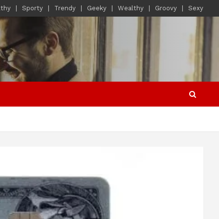
lthy
Sporty
Trendy
Geeky
Wealthy
Groovy
Sexy