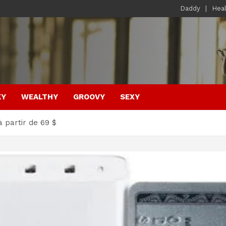
Daddy
Hea
KY
WEALTHY
GROOVY
SEXY
 partir de 69 $