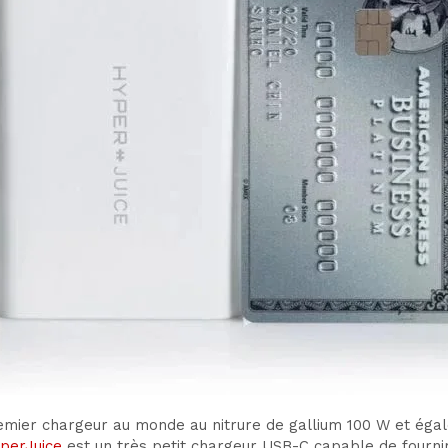
remier chargeur au monde au nitrure de gallium 100 W et ég
perJuice
est un très petit chargeur USB-C capable de fourni