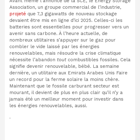
Avant même l’annonce de la SCE, le
Energy Storage
Association, un groupe commercial de l’industrie,
projeté
que 7,3 gigawatts de nouveau stockage
devaient être mis en ligne d’ici 2025.
Celles-ci
les
batteries sont essentielles pour progresser vers un
avenir sans carbone. À l’heure actuelle, de
nombreux utilitaires
s’appuyer sur le gaz pour
combler le vide laissé par les énergies
renouvelables, mais résoudre la crise climatique
nécessite l’abandon
tout
combustibles fossiles. Cela
signifie devenir renouvelable, bébé. La semaine
dernière, un utilitaire aux Emirats Arabes Unis
Faire
un record
pour la ferme solaire la moins chère.
Maintenant que le
fossile
carburant
secteur
est
mourant
, il devient de plus en plus clair qu’il n’y a
jamais
été un meilleur moment pour
investir dans
les énergies renouvelables
, aussi.
.