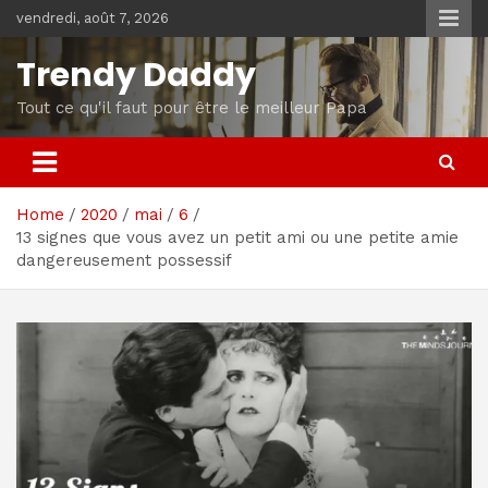
Skip
vendredi, août 7, 2026
to
content
Trendy Daddy
Tout ce qu'il faut pour être le meilleur Papa
Home
2020
mai
6
13 signes que vous avez un petit ami ou une petite amie
dangereusement possessif