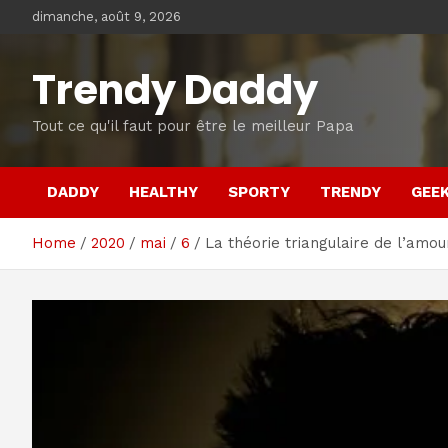
Skip
dimanche, août 9, 2026
to
content
Trendy Daddy
Tout ce qu'il faut pour être le meilleur Papa
DADDY
HEALTHY
SPORTY
TRENDY
GEE
Home
2020
mai
6
La théorie triangulaire de l’amo