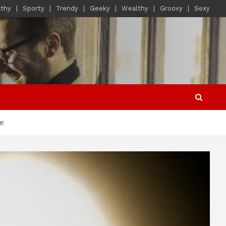
lthy
Sporty
Trendy
Geeky
Wealthy
Groovy
Sexy
le