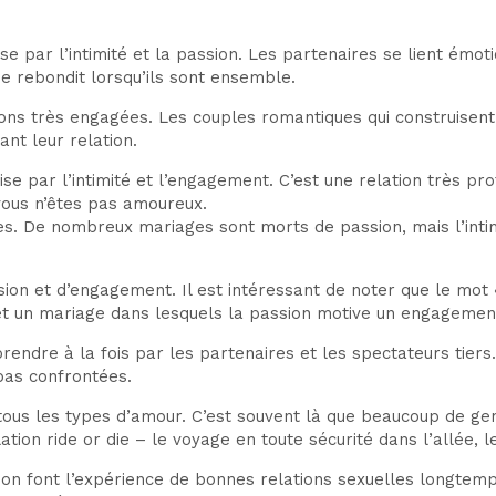
se par l’intimité et la passion. Les partenaires se lient ém
ie rebondit lorsqu’ils sont ensemble.
ns très engagées. Les couples romantiques qui construisent 
nt leur relation.
e par l’intimité et l’engagement. C’est une relation très pr
vous n’êtes pas amoureux.
res. De nombreux mariages sont morts de passion, mais l’inti
on et d’engagement. Il est intéressant de noter que le mot «st
 un mariage dans lesquels la passion motive un engagement sa
endre à la fois par les partenaires et les spectateurs tiers. 
 pas confrontées.
e tous les types d’amour. C’est souvent là que beaucoup de g
lation ride or die – le voyage en toute sécurité dans l’allée, l
ion font l’expérience de bonnes relations sexuelles longtemps