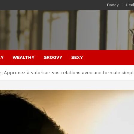
Daddy
Hea
KY
WEALTHY
GROOVY
SEXY
ur; Apprenez à valoriser vos relations avec une formule simp