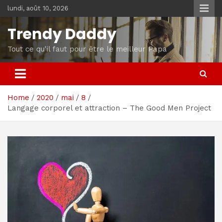
Skip
lundi, août 10, 2026
to
content
Trendy Daddy
Tout ce qu'il faut pour être le meilleur Papa
Home
2020
mai
8
Langage corporel et attraction – The Good Men Project