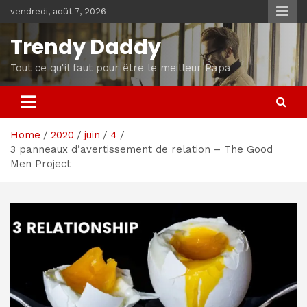
Skip
vendredi, août 7, 2026
to
content
Trendy Daddy
Tout ce qu'il faut pour être le meilleur Papa
Home
2020
juin
4
3 panneaux d’avertissement de relation – The Good
Men Project