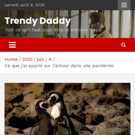
Skip
samedi, août 8, 2026
to
content
Trendy Daddy
Tout ce qu'il faut pour être le meilleur Papa
Home
2020
juin
4
Ce que j’ai appris sur l’amour dans une pandémie