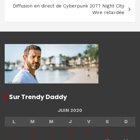
Diffusion en direct de Cyberpunk 2077 Night City
Wire retardée
Sur Trendy Daddy
JUIN 2020
L
M
M
J
V
S
D
1
2
3
4
5
6
7