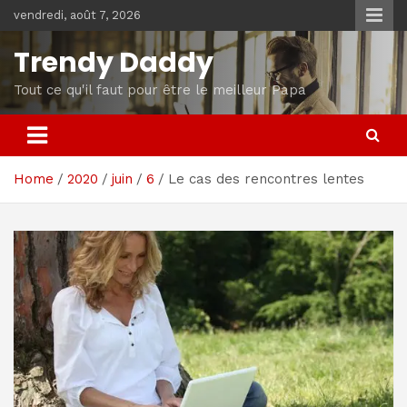
Skip
vendredi, août 7, 2026
to
content
Trendy Daddy
Tout ce qu'il faut pour être le meilleur Papa
Home
2020
juin
6
Le cas des rencontres lentes