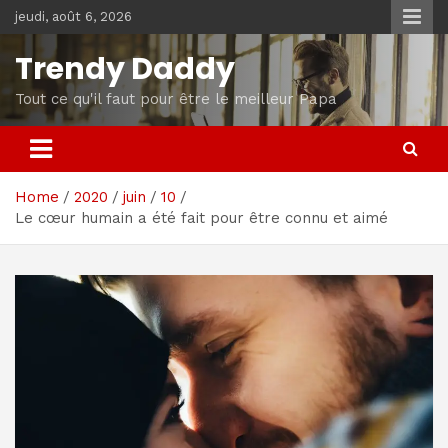
Skip
jeudi, août 6, 2026
to
content
Trendy Daddy
Tout ce qu'il faut pour être le meilleur Papa
Home
2020
juin
10
Le cœur humain a été fait pour être connu et aimé