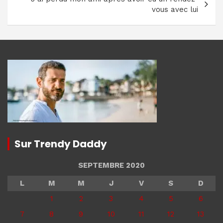
vous avec lui
Sur Trendy Daddy
SEPTEMBRE 2020
L
M
M
J
V
S
D
1
2
3
4
5
6
7
8
9
10
11
12
13