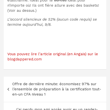
élasthanne. Idéal pour le
Bureau
idéal pour
n’importe où! Ils ont fière allure avec des baskets!
(Voir au dessus.)
L’accord silencieux de 52% (aucun code requis) se
termine aujourd’hui, 9/8.
Vous pouvez lire l’article original (en Angais) sur le
blogdappered.com
Navigation
Offre de dernière minute: économisez 97% sur
de
l’ensemble de préparation à la certification tout-
l’article
en-un CFA niveau 1
J’ai perdu mon ami après avoir eu un rendez-