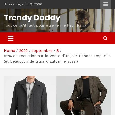
Skip
dimanche, août 9, 2026
to
content
Trendy Daddy
Tout ce qu'il faut pour être le meilleur Papa
Home
2020
septembre
8
52% de réduction sur la vente d’un jour Banana Republic
(et beaucoup de trucs d’automne aussi)