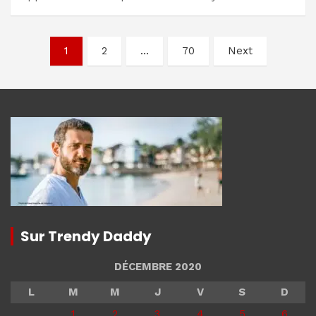
Navigation
1
2
…
70
Next
des
articles
Sur Trendy Daddy
DÉCEMBRE 2020
L
M
M
J
V
S
D
1
2
3
4
5
6