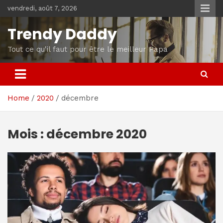
Skip
vendredi, août 7, 2026
to
content
Trendy Daddy
Tout ce qu'il faut pour être le meilleur Papa
Home
2020
décembre
Mois :
décembre 2020