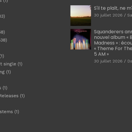
s
(1)
S'il te plaît, ne 
30 juillet 2026
Sa
03)
)
Squanderers an
58)
nouvel album « B
538)
Madness » : éco
« Theme For The
5 AM »
1)
30 juillet 2026
D
t single
(1)
ng
(1)
s
(1)
Releases
(1)
ystems
(1)
)