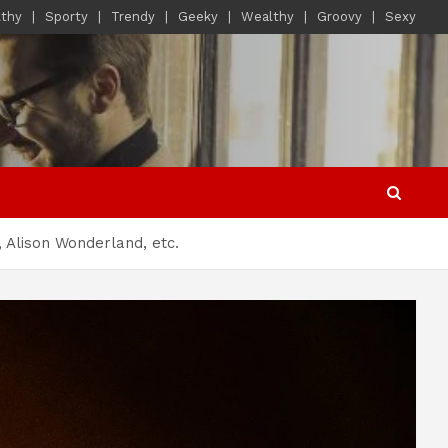
lthy
Sporty
Trendy
Geeky
Wealthy
Groovy
Sexy
 Alison Wonderland, etc.