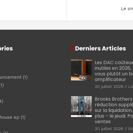
Le sm
ries
Derniers Articles
Les DAC coûteux
inutiles en 2026
vous plutôt un 
ouncement
(1)
amplificateur
1)
30 juillet 2026
Li
Brooks Brothers
4)
réduction suppl
sur la liquidation
plus – le jeudi. 
shouse ep
(1)
ventes
30 juillet 2026
Er