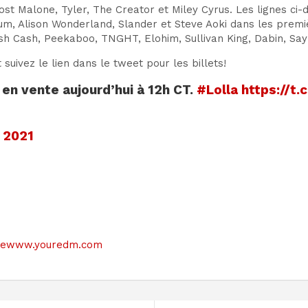
t Malone, Tyler, The Creator et Miley Cyrus. Les lignes ci-
m, Alison Wonderland, Slander et Steve Aoki dans les première
ash Cash, Peekaboo, TNGHT, Elohim, Sullivan King, Dabin, Say
ivez le lien dans le tweet pour les billets!
 en vente aujourd’hui à 12h CT.
#Lolla
https://t
 2021
e sitewww.youredm.com