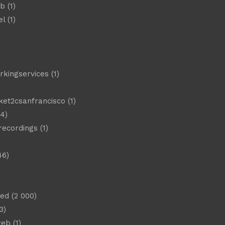
eb
(1)
el
(1)
)
rkingservices
(1)
ket2csanfrancisco
(1)
4)
 recordings
(1)
46)
sed
(2 000)
3)
web
(1)