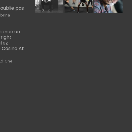
m'oublie pas
brina
nonce un
right
utez
 Casino At
ad One