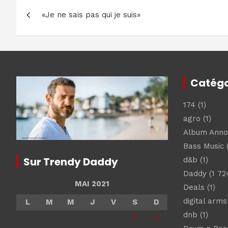
Navigation
«Je ne sais pas qui je suis»
de
l’article
Catégo
174
(1)
agro
(1)
Album Ann
Bass Music
(
Sur Trendy Daddy
d&b
(1)
Daddy
(1 72
MAI 2021
Deals
(1)
digital arm
L
M
M
J
V
S
D
dnb
(1)
1
2