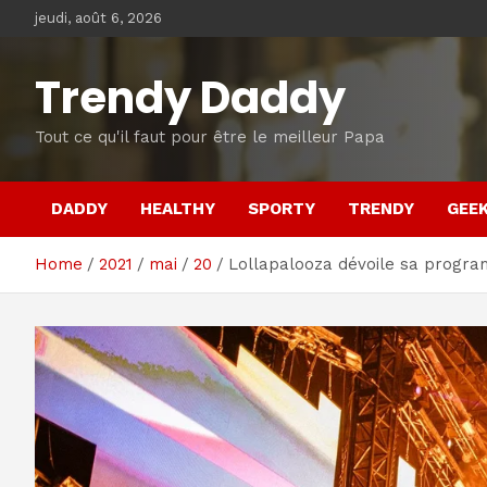
Skip
jeudi, août 6, 2026
to
content
Trendy Daddy
Tout ce qu'il faut pour être le meilleur Papa
DADDY
HEALTHY
SPORTY
TRENDY
GEE
Home
2021
mai
20
Lollapalooza dévoile sa program