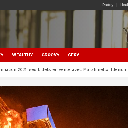
Daddy
Hea
KY
WEALTHY
GROOVY
SEXY
mation 2021, ses billets en vente avec Marshmello, Illenium,