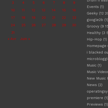
Drum n Bas
3
4
5
6
7
8
9
Events
(1)
10
11
12
13
14
15
16
Geeky
(12 2
17
18
19
20
21
22
23
google2b
(1
24
25
26
27
28
29
30
Groovy
(9 1
31
Healthy
(3 
« Avr
Juin »
Hip-Hop
(1)
Homepage
(
i blacked ou
microbloggi
Music
(1)
Music Video
New Music 
News
(2)
operatings
premiere
(1
Previews
(1)