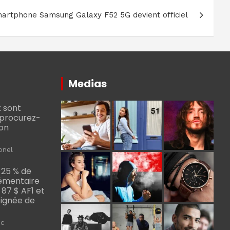
artphone Samsung Galaxy F52 5G devient officiel
Medias
 sont
, procurez-
bon
onel
 25 % de
émentaire
, 87 $ AF1 et
Poignée de
ic