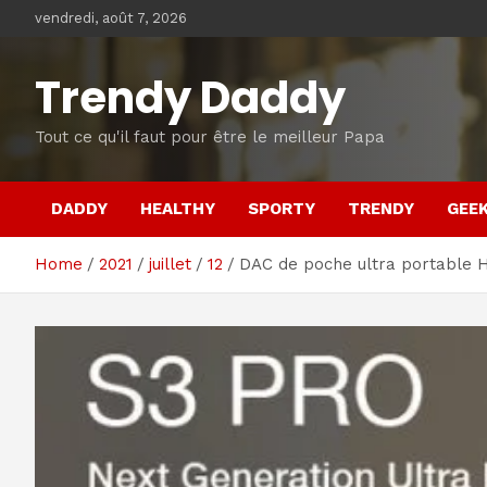
Skip
vendredi, août 7, 2026
to
content
Trendy Daddy
Tout ce qu'il faut pour être le meilleur Papa
DADDY
HEALTHY
SPORTY
TRENDY
GEE
Home
2021
juillet
12
DAC de poche ultra portable 