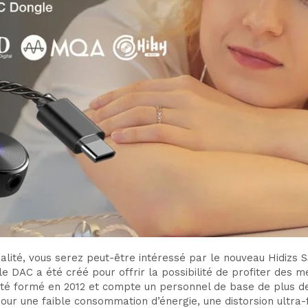
alité, vous serez peut-être intéressé par le nouveau Hidizs
 DAC a été créé pour offrir la possibilité de profiter des mé
 été formé en 2012 et compte un personnel de base de plus d
r une faible consommation d’énergie, une distorsion ultra-f