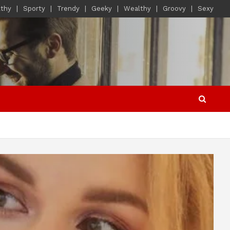
lthy
Sporty
Trendy
Geeky
Wealthy
Groovy
Sexy