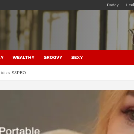
Daddy
Hea
KY
WEALTHY
GROOVY
SEXY
Hidizs S3PRO