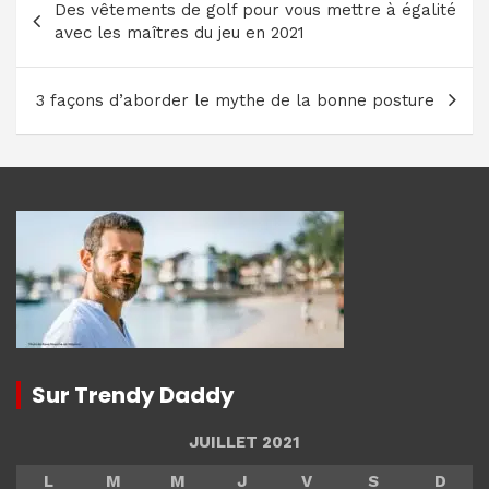
Des vêtements de golf pour vous mettre à égalité
de
avec les maîtres du jeu en 2021
l’article
3 façons d’aborder le mythe de la bonne posture
Sur Trendy Daddy
JUILLET 2021
L
M
M
J
V
S
D