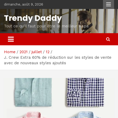
Skip
dimanche, août 9, 2026
to
content
Trendy Daddy
Tout ce qu'il faut pour être le meilleur Papa
Home
2021
juillet
12
J. Crew Extra 60% de réduction sur les styles de vente
avec de nouveaux styles ajoutés