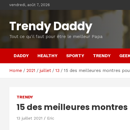
Skip
vendredi, août 7, 2026
to
content
Trendy Daddy
Tout ce qu'il faut pour être le meilleur Papa
DADDY
HEALTHY
SPORTY
TRENDY
GEE
Home
2021
juillet
13
15 des meilleures montres pou
TRENDY
15 des meilleures montres
13 juillet 2021
Eric