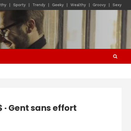
lthy
Sporty
Trendy
Geeky
Wealthy
Groovy
Sexy
· Gent sans effort