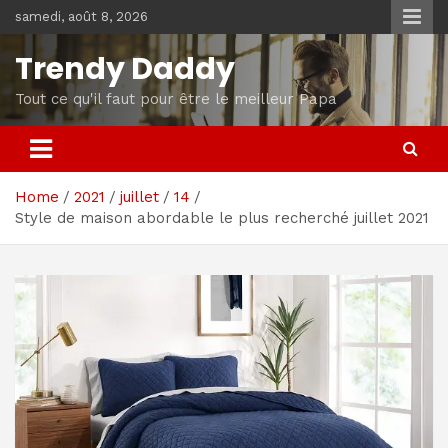
Skip
samedi, août 8, 2026
to
content
Trendy Daddy
Tout ce qu'il faut pour être le meilleur Papa
Home
2021
juillet
14
Style de maison abordable le plus recherché juillet 2021