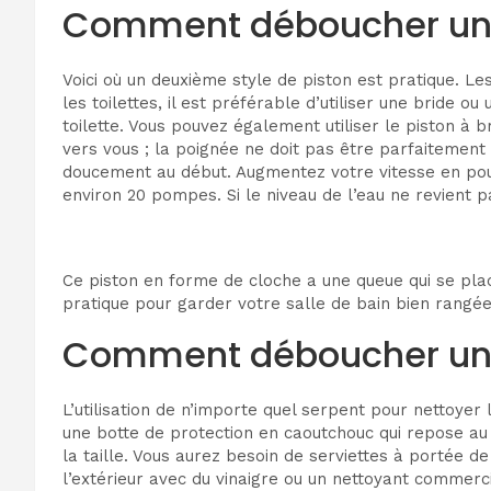
Comment déboucher une t
Voici où un deuxième style de piston est pratique. L
les toilettes, il est préférable d’utiliser une bride 
toilette. Vous pouvez également utiliser le piston à b
vers vous ; la poignée ne doit pas être parfaitement v
doucement au début. Augmentez votre vitesse en pouss
environ 20 pompes. Si le niveau de l’eau ne revient 
Ce piston en forme de cloche a une queue qui se place
pratique pour garder votre salle de bain bien rangée
Comment déboucher une t
L’utilisation de n’importe quel serpent pour nettoyer
une botte de protection en caoutchouc qui repose au f
la taille. Vous aurez besoin de serviettes à portée de
l’extérieur avec du vinaigre ou un nettoyant commercia