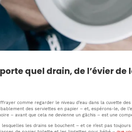
te quel drain, de l’évier de l
effrayer comme regarder le niveau d’eau dans la cuvette des
obablement des serviettes en papier – et, espérons-le, de l’
gnoire – avant que cela ne devienne un gâchis – est une compé
r lesquelles les drains se bouchent – et ce n’est pas toujours
liasses de papier toilette et les lingettes pour bébé –
que vo