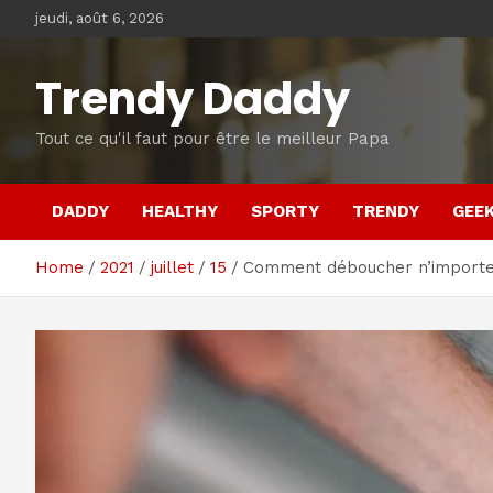
Skip
jeudi, août 6, 2026
to
content
Trendy Daddy
Tout ce qu'il faut pour être le meilleur Papa
DADDY
HEALTHY
SPORTY
TRENDY
GEE
Home
2021
juillet
15
Comment déboucher n’importe qu