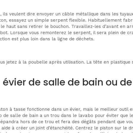
 ils veulent dire envoyer un câble métallique dans les tuyau
piston, essayez un simple serpent flexible. Habituellement fab
 le haut sans retirer le bouchon. Travaillez-les d’avant en ar
sabot. Lorsque vous remonterez le serpent, il sera plein de c
ction est plus loin dans la ligne de déchets.
etez à la poubelle après utilisation. La tête en plastique sig
ier de salle de bain ou de
on à tasse fonctionne dans un évier, mais le meilleur outil es
bo de salle de bain a un trou dans le lavabo pour éviter que 
 répandra hors de ce trou et fera des dégâts pendant que vous
i aide à créer un joint d’étanchéité. Centrez le piston sur le