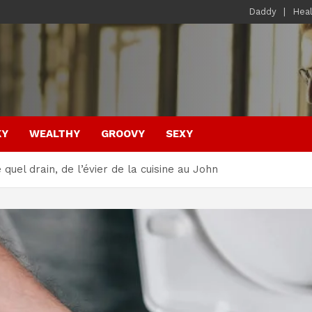
Daddy
Hea
KY
WEALTHY
GROOVY
SEXY
el drain, de l’évier de la cuisine au John