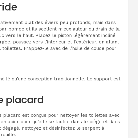
ride
elativement plat des éviers peu profonds, mais dans
 par pompe et ils scellent mieux autour du drain de la
uc vers le haut. Placez le piston légèrement incliné
ée, poussez vers l’intérieur et l’extérieur, en allant
toilettes. Frappez-le avec de l’huile de coude pour
héité qu’une conception traditionnelle. Le support est
e placard
de placard est conçue pour nettoyer les toilettes avec
en acier pour qu’elle se faufile dans le piège et dans
st dégagé, nettoyez et désinfectez le serpent à
rouille.