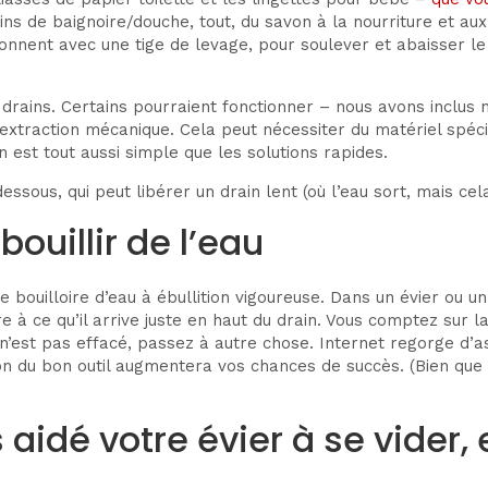
ains de baignoire/douche, tout, du savon à la nourriture et au
onnent avec une tige de levage, pour soulever et abaisser le
rains. Certains pourraient fonctionner – nous avons inclus no
xtraction mécanique. Cela peut nécessiter du matériel spécia
 est tout aussi simple que les solutions rapides.
ssous, qui peut libérer un drain lent (où l’eau sort, mais ce
 bouillir de l’eau
bouilloire d’eau à ébullition vigoureuse. Dans un évier ou un
à ce qu’il arrive juste en haut du drain. Vous comptez sur l
 n’est pas effacé, passez à autre chose. Internet regorge d’as
ion du bon outil augmentera vos chances de succès. (Bien que 
as aidé votre évier à se vider