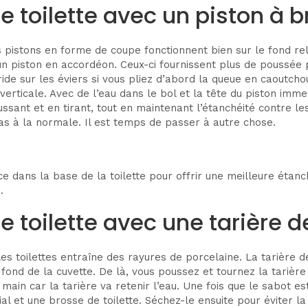
oilette avec un piston à b
es pistons en forme de coupe fonctionnent bien sur le fond r
ou un piston en accordéon. Ceux-ci fournissent plus de poussée
ride sur les éviers si vous pliez d’abord la queue en caoutcho
erticale. Avec de l’eau dans le bol et la tête du piston immerg
ant et en tirant, tout en maintenant l’étanchéité contre les 
pas à la normale. Il est temps de passer à autre chose.
 dans la base de la toilette pour offrir une meilleure étanc
.
oilette avec une tarière d
 les toilettes entraîne des rayures de porcelaine. La tarière 
ond de la cuvette. De là, vous poussez et tournez la tarière 
 main car la tarière va retenir l’eau. Une fois que le sabot e
l et une brosse de toilette. Séchez-le ensuite pour éviter la 