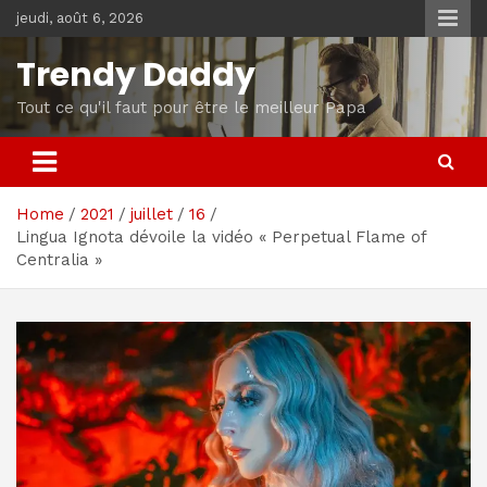
Skip
jeudi, août 6, 2026
to
content
Trendy Daddy
Tout ce qu'il faut pour être le meilleur Papa
Home
2021
juillet
16
Lingua Ignota dévoile la vidéo « Perpetual Flame of
Centralia »