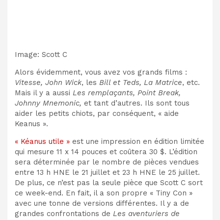
Image
:
Scott C
Alors évidemment, vous avez vos grands films :
Vitesse, John Wick
, les
Bill et Teds, La Matrice
, etc.
Mais il y a aussi
Les remplaçants, Point Break,
Johnny Mnemonic,
et tant d’autres. Ils sont tous
aider les petits chiots, par conséquent,
« aide
Keanus ».
« Kéanus utile »
est une impression en édition limitée
qui mesure 11 x 14 pouces et coûtera 30 $. L’édition
sera déterminée par le nombre de pièces vendues
entre 13 h HNE le 21 juillet et 23 h HNE le 25 juillet.
De plus, ce n’est pas la seule pièce que Scott C sort
ce week-end. En fait, il a son propre « Tiny Con »
avec une tonne de versions différentes. Il y a de
grandes confrontations de
Les aventuriers de