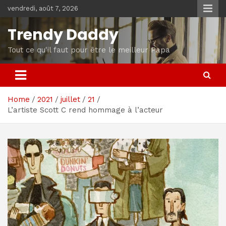
Skip
vendredi, août 7, 2026
to
content
Trendy Daddy
Tout ce qu'il faut pour être le meilleur Papa
Home
2021
juillet
21
L’artiste Scott C rend hommage à l’acteur