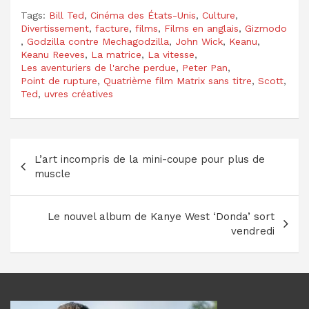
Tags:
Bill Ted
,
Cinéma des États-Unis
,
Culture
,
Divertissement
,
facture
,
films
,
Films en anglais
,
Gizmodo
,
Godzilla contre Mechagodzilla
,
John Wick
,
Keanu
,
Keanu Reeves
,
La matrice
,
La vitesse
,
Les aventuriers de l'arche perdue
,
Peter Pan
,
Point de rupture
,
Quatrième film Matrix sans titre
,
Scott
,
Ted
,
uvres créatives
Navigation
L’art incompris de la mini-coupe pour plus de
de
muscle
l’article
Le nouvel album de Kanye West ‘Donda’ sort
vendredi