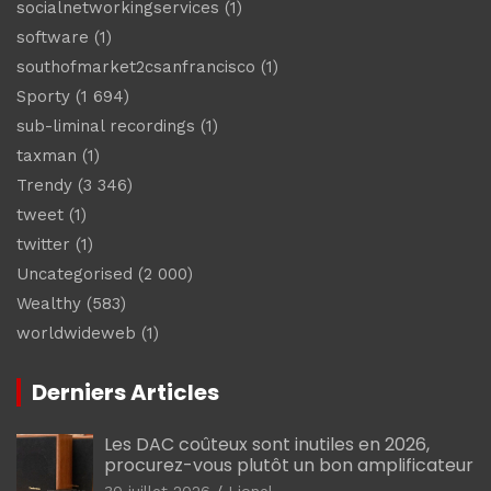
socialnetworkingservices
(1)
software
(1)
southofmarket2csanfrancisco
(1)
Sporty
(1 694)
sub-liminal recordings
(1)
taxman
(1)
Trendy
(3 346)
tweet
(1)
twitter
(1)
Uncategorised
(2 000)
Wealthy
(583)
worldwideweb
(1)
Derniers Articles
Les DAC coûteux sont inutiles en 2026,
procurez-vous plutôt un bon amplificateur
30 juillet 2026
Lionel